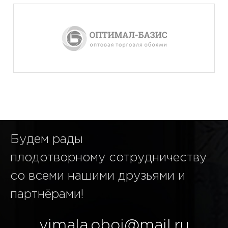
Будем рады
плодотворному сотрудничеству
со всеми нашими друзьями и
партнёрами!
vimala.oboi@mail.ru