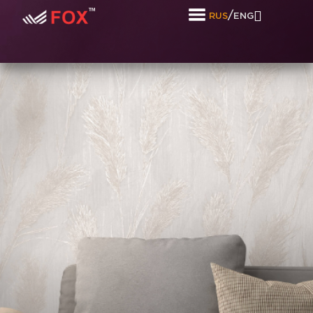
/
RUS
ENG