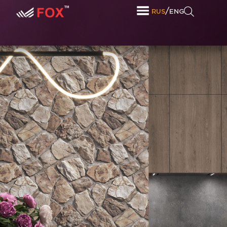
/
RUS
ENG