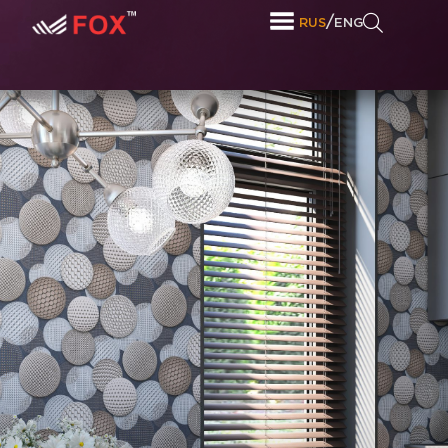
/
RUS
ENG