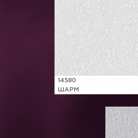
14580
ШАРМ