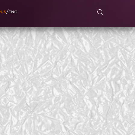
/
RUS
ENG