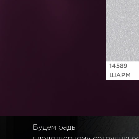
14589
ШАРМ
Будем рады
плодотворному сотрудниче