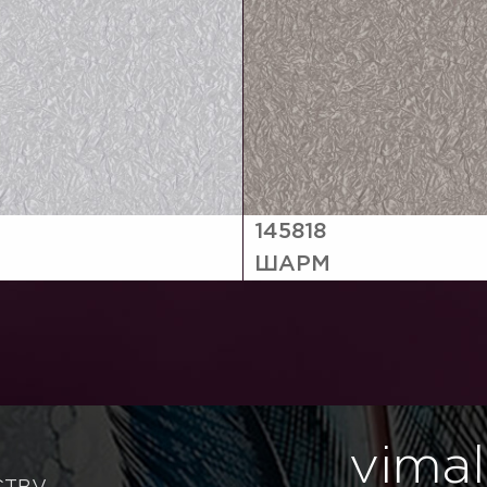
145818
ШАРМ
vimal
ству