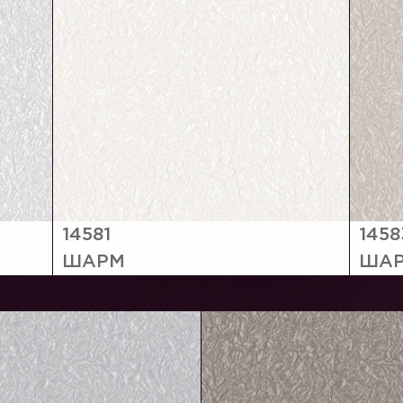
14581
1458
ШАРМ
ША