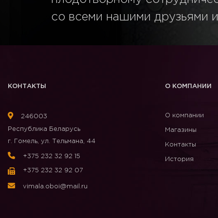
со всеми нашими друзьями и
КОНТАКТЫ
О КОМПАНИИ
О компании
246003
Республика Беларусь
Магазины
г. Гомель, ул. Тельмана, 44
Контакты
+375 232 32 92 15
История
+375 232 32 92 07
vimala.oboi@mail.ru