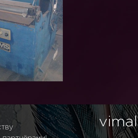
vimal
ству