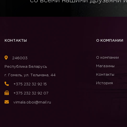
со всеми нашими друзьями и
КОНТАКТЫ
О КОМПАНИИ
О компании
246003
Магазины
Республика Беларусь
Контакты
г. Гомель, ул. Тельмана, 44
История
+375 232 32 92 15
+375 232 32 92 07
vimala.oboi@mail.ru