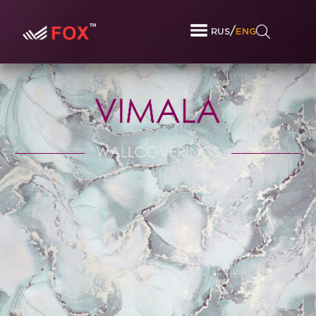
/
RUS
ENG